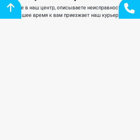
Звоните в наш центр, описываете неисправность, в
ближайшее время к вам приезжает наш курьер.
Качественная диагностика
Наш мастер произведет необходимую диагностику,
сообщит о о результатах и предложит решение.