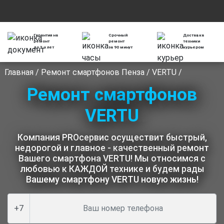
Гарантия на
Срочный
Доставка
ремонт
ремонт
техники
до 3-х лет
за 90 минут
курьером
Главная
/
Ремонт смартфонов Пенза
/
VERTU
/
Ремонт смартфонов
VERTU
Компания PROсервис осуществит быстрый,
недорогой и главное - качественный ремонт
Вашего смартфона VERTU! Мы относимся с
любовью к КАЖДОЙ технике и будем рады
Вашему смартфону VERTU новую жизнь!
+7