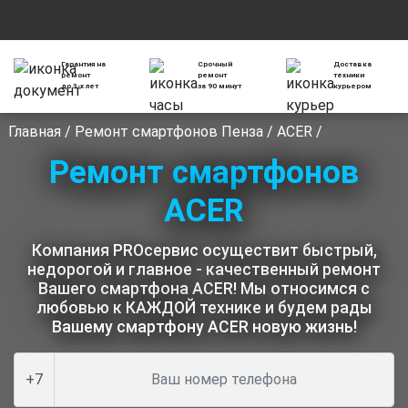
Гарантия на
Срочный
Доставка
ремонт
ремонт
техники
до 3-х лет
за 90 минут
курьером
Главная
/
Ремонт смартфонов Пенза
/
ACER
/
Ремонт смартфонов
ACER
Компания PROсервис осуществит быстрый,
недорогой и главное - качественный ремонт
Вашего смартфона ACER! Мы относимся с
любовью к КАЖДОЙ технике и будем рады
Вашему смартфону ACER новую жизнь!
+7