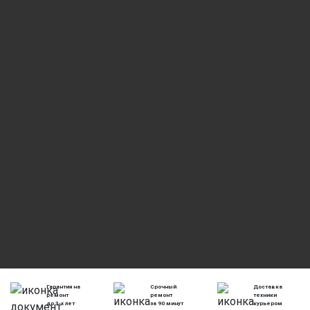
Гарантия на
Срочный
Доставка
ремонт
ремонт
техники
до 3-х лет
за 90 минут
курьером