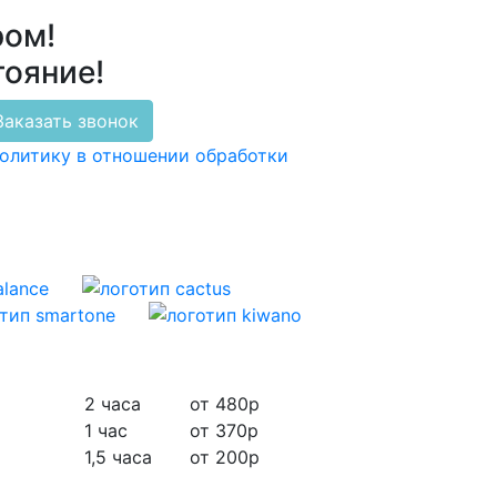
ром!
тояние!
Заказать звонок
политику в отношении обработки
2 часа
от 480р
1 час
от 370р
1,5 часа
от 200р