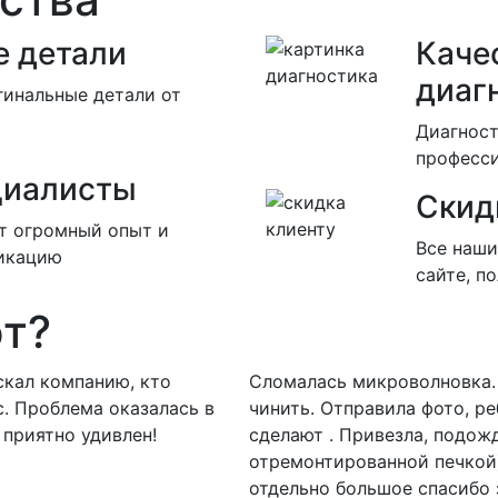
 детали
Каче
диаг
гинальные детали от
Диагност
професс
циалисты
Скид
т огромный опыт и
Все наши
икацию
сайте, п
ют?
скал компанию, кто
Сломалась микроволновка. 
с. Проблема оказалась в
чинить. Отправила фото, ре
 приятно удивлен!
сделают . Привезла, подожд
отремонтированной печкой
отдельно большое спасибо 