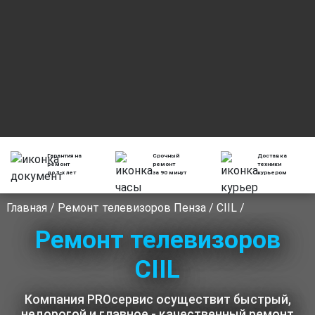
Гарантия на
Срочный
Доставка
ремонт
ремонт
техники
до 3-х лет
за 90 минут
курьером
Главная
/
Ремонт телевизоров Пенза
/
CIIL
/
Ремонт телевизоров
CIIL
Компания PROсервис осуществит быстрый,
недорогой и главное - качественный ремонт