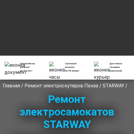
Гарантия на
Срочный
Доставка
ремонт
ремонт
техники
до 3-х лет
за 90 минут
курьером
Главная
/
Ремонт электроскутеров Пенза
/
STARWAY
/
Ремонт
электросамокатов
STARWAY